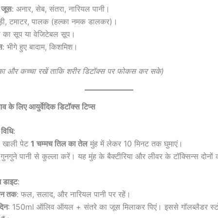
 जूस
: अनार, सेब, संतरा, नारियल पानी।
़ी, टमाटर, पालक (हल्का नमक डालकर)।
ाल का सूप या वेजिटेबल सूप।
स
: भीगे हुए बादाम, किशमिश।
्का और कच्चा रखें ताकि शरीर डिटॉक्स पर फोकस कर सके)
व के लिए आयुर्वेदिक डिटॉक्स टिप्स
 विधि
:
ह खाली पेट
1 चम्मच तिल का तेल
मुंह में लेकर 10 मिनट तक घुमाएं।
गुनगुने पानी से कुल्ला करें। यह मुंह के बैक्टीरिया और लीवर के टॉक्सिन्स दोन
ज डाइट
:
िन तक
: फल, सलाद, और नारियल पानी पर रहें।
दिन
: 150ml ऑलिव ऑयल + संतरे का जूस मिलाकर पिएं। इससे गॉलब्लैडर स