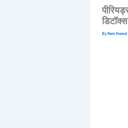
पीरियड्स
डिटॉक्स
By
Ram Nawal