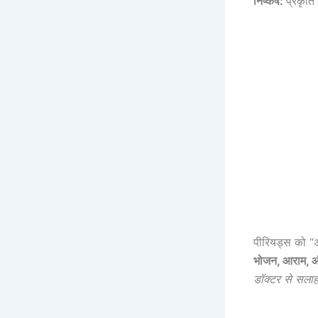
निष्कर्ष:
प्रकृति
पीरियड्स को “अ
भोजन, आराम, औ
डॉक्टर से सलाह