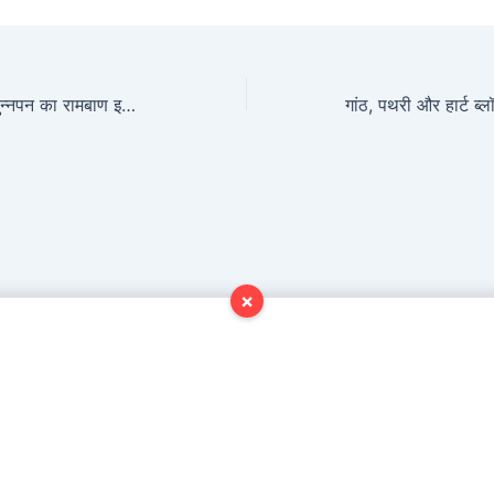
पैरों की जकड़न और सुन्नपन का रामबाण इलाज: आयुर्वेद में आड्या वात के लक्षण और गोमूत्र-दशमूल से जड़ से ठीक
×