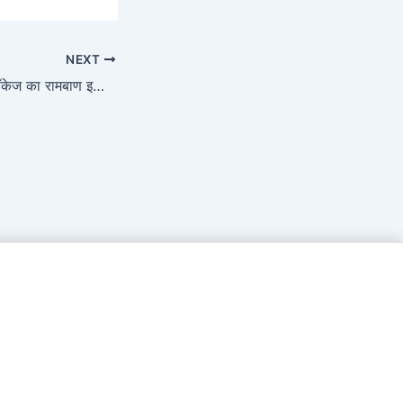
NEXT
गांठ, पथरी और हार्ट ब्लॉकेज का रामबाण इलाज: आयुर्वेद में छिपे हैं पुदीना, हल्दी और अदरक के चमत्कार