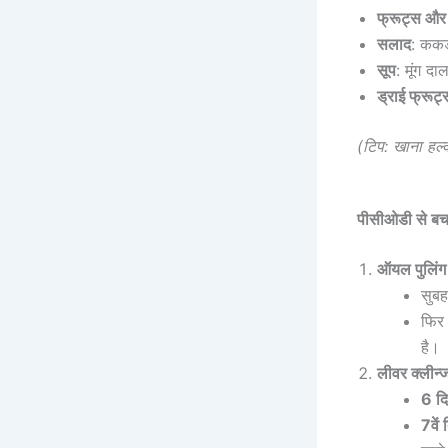
फ्रूट्स और
सलाद
: ककड
सूप
: मूंग द
ड्राई फ्रूट्
(टिप: खाना हल
पीसीओडी से बचा
ऑयल पुलिंग
सुब
फिर 
है।
लीवर क्लीन्
6 द
7वें 