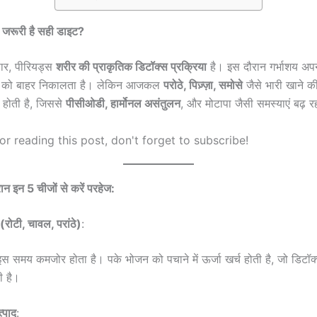
ों जरूरी है सही डाइट?
ुसार, पीरियड्स
शरीर की प्राकृतिक डिटॉक्स प्रक्रिया
है। इस दौरान गर्भाशय अप
वों को बाहर निकालता है। लेकिन आजकल
परोठे, पिज़्ज़ा, समोसे
जैसे भारी खाने क
त होती है, जिससे
पीसीओडी, हार्मोनल असंतुलन
, और मोटापा जैसी समस्याएं बढ़ रह
r reading this post, don't forget to subscribe!
ान इन 5 चीजों से करें परहेज:
रोटी, चावल, परांठे)
:
इस समय कमजोर होता है। पके भोजन को पचाने में ऊर्जा खर्च होती है, जो डिटॉक
ी है।
्पाद
: