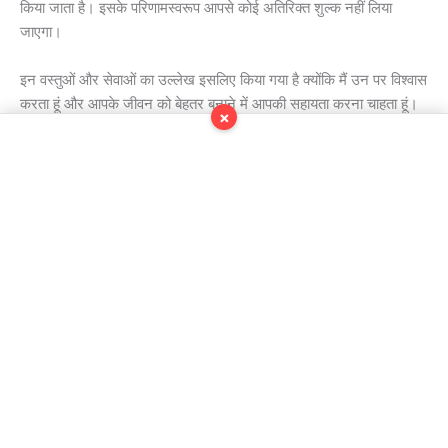
किया जाता है। इसके परिणामस्वरूप आपसे कोई अतिरिक्त शुल्क नहीं लिया
जाएगा।
इन वस्तुओं और सेवाओं का उल्लेख इसलिए किया गया है क्योंकि मैं उन पर विश्वास
करता हूं और आपके जीवन को बेहतर बनाने में आपकी सहायता करना चाहता हूं।
×
मैं केवल उन उत्पादों या सेवाओं का समर्थन करता हूं जिनसे मुझे विश्वास है कि
इससे आपको लाभ होगा। बेशक, पूर्ण प्रकटीकरण: मेकिंग सेंस ऑफ सेंट्स एक
लाभकारी व्यवसाय है, जिसका अर्थ है कि मैं इससे पैसे कमाता हूं।
हम दोनों के लिए चीजों को आसान बनाने के लिए, मान लें कि उत्पादों या सेवाओं का
कोई भी लिंक संबद्ध लिंक है और यदि आप कुछ खरीदते हैं तो मुझे मुआवजा दिया
जाएगा।
संबद्ध लिंक का खुलासा संघीय व्यापार आयोग के मानकों के अनुसार किया जाता
है।